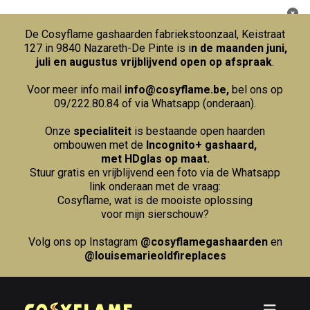
De Cosyflame gashaarden fabriekstoonzaal, Keistraat
127 in 9840 Nazareth-De Pinte is i
n de maanden juni,
juli en augustus vrijblijvend open op afspraak
.
Voor meer info mail
info@cosyflame.be
,
bel ons op
09/222.80.84
of via Whatsapp (onderaan).
Onze
specialiteit
is bestaande open haarden
ombouwen met de
Incognito+ gashaard,
met HDglas op maat.
Stuur gratis en vrijblijvend een foto via de Whatsapp
link onderaan met de vraag:
Cosyflame, wat is de mooiste oplossing
voor mijn sierschouw?
Volg ons op Instagram
@cosyflamegashaarden
en
@louisemarieoldfireplaces