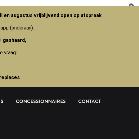
li en augustus vrijblijvend open op afspraak
.
sapp (onderaan).
+ gashaard,
e vraag:
replaces
NS
CONCESSIONNAIRES
CONTACT