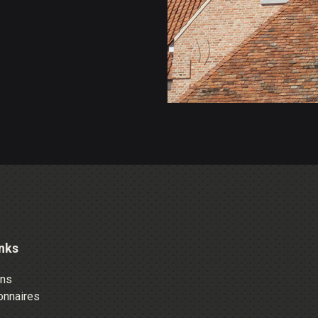
nks
ons
onnaires