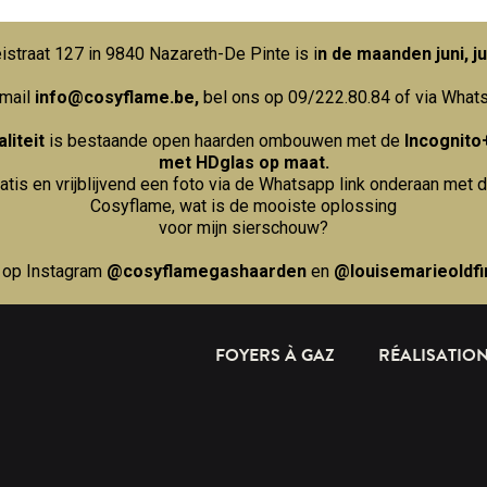
straat 127 in 9840 Nazareth-De Pinte is i
n de maanden juni, ju
 mail
info@cosyflame.be
,
bel ons op 09/222.80.84
of via What
liteit
is bestaande open haarden ombouwen met de
Incognito
met HDglas op maat.
ratis en vrijblijvend een foto via de Whatsapp link onderaan met d
Cosyflame, wat is de mooiste oplossing
voor mijn sierschouw?
 op Instagram
@cosyflamegashaarden
en
@louisemarieoldfi
FOYERS À GAZ
RÉALISATIO