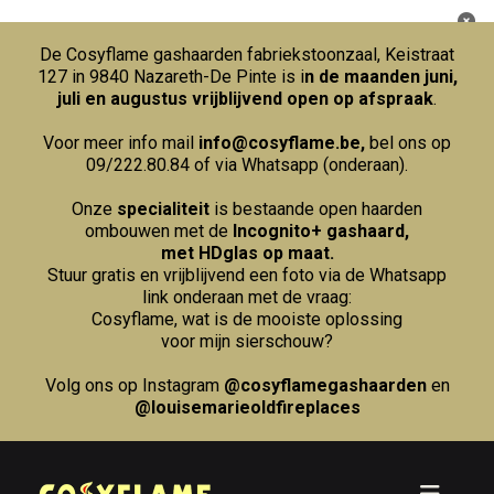
De Cosyflame gashaarden fabriekstoonzaal, Keistraat
127 in 9840 Nazareth-De Pinte is i
n de maanden juni,
juli en augustus vrijblijvend open op afspraak
.
Voor meer info mail
info@cosyflame.be
,
bel ons op
09/222.80.84
of via Whatsapp (onderaan).
Onze
specialiteit
is bestaande open haarden
ombouwen met de
Incognito+ gashaard,
met HDglas op maat.
Stuur gratis en vrijblijvend een foto via de Whatsapp
link onderaan met de vraag:
Cosyflame, wat is de mooiste oplossing
voor mijn sierschouw?
Volg ons op Instagram
@cosyflamegashaarden
en
@louisemarieoldfireplaces