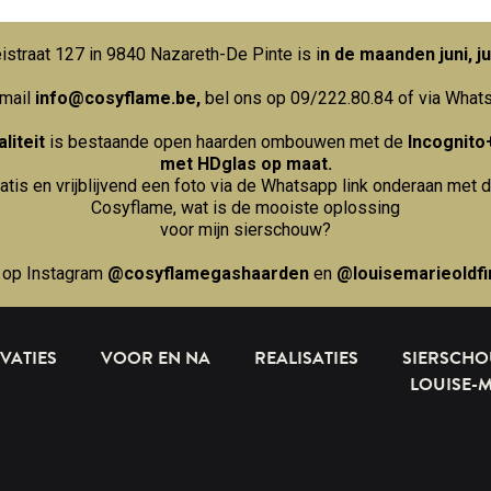
straat 127 in 9840 Nazareth-De Pinte is i
n de maanden juni, ju
 mail
info@cosyflame.be
,
bel ons op 09/222.80.84
of via What
liteit
is bestaande open haarden ombouwen met de
Incognito
met HDglas op maat.
ratis en vrijblijvend een foto via de Whatsapp link onderaan met d
Cosyflame, wat is de mooiste oplossing
voor mijn sierschouw?
 op Instagram
@cosyflamegashaarden
en
@louisemarieoldfi
VATIES
VOOR EN NA
REALISATIES
SIERSCH
LOUISE-