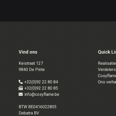
Vind ons
Quick Li
Keistraat 127
Realisati
9840 De Pinte
Verdelers
Cosyflame
+32(0)92 22 80 84
Ons verha
+32(0)92 22 80 85
info@cosyflame.be
BTW BE0416022805
Debatra BV