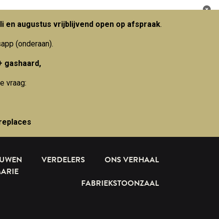
li en augustus vrijblijvend open op afspraak
.
sapp (onderaan).
+ gashaard,
e vraag:
replaces
OUWEN
VERDELERS
ONS VERHAAL
MARIE
FABRIEKSTOONZAAL