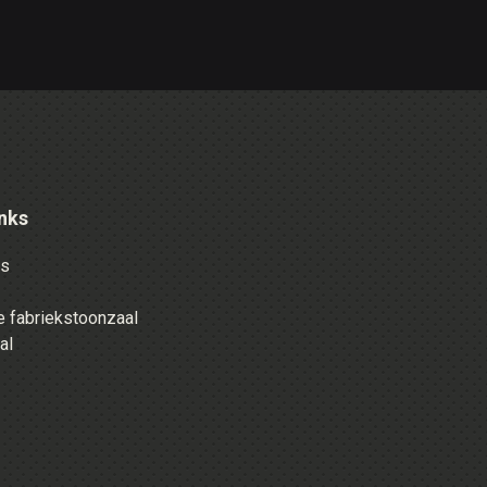
nks
es
 fabriekstoonzaal
al