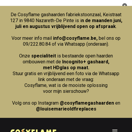
De Cosyflame gashaarden fabriekstoonzaal, Keistraat
127 in 9840 Nazareth-De Pinte is i
n de maanden juni,
juli en augustus vrijblijvend open op afspraak
.
Voor meer info mail
info@cosyflame.be
,
bel ons op
09/222.80.84
of via Whatsapp (onderaan).
Onze
specialiteit
is bestaande open haarden
ombouwen met de
Incognito+ gashaard,
met HDglas op maat.
Stuur gratis en vrijblijvend een foto via de Whatsapp
link onderaan met de vraag:
Cosyflame, wat is de mooiste oplossing
voor mijn sierschouw?
Volg ons op Instagram
@cosyflamegashaarden
en
@louisemarieoldfireplaces