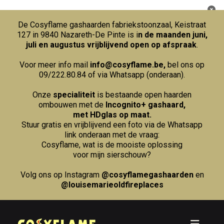
De Cosyflame gashaarden fabriekstoonzaal, Keistraat
127 in 9840 Nazareth-De Pinte is i
n de maanden juni,
juli en augustus vrijblijvend open op afspraak
.
Voor meer info mail
info@cosyflame.be
,
bel ons op
09/222.80.84
of via Whatsapp (onderaan).
Onze
specialiteit
is bestaande open haarden
ombouwen met de
Incognito+ gashaard,
met HDglas op maat.
Stuur gratis en vrijblijvend een foto via de Whatsapp
link onderaan met de vraag:
Cosyflame, wat is de mooiste oplossing
voor mijn sierschouw?
Volg ons op Instagram
@cosyflamegashaarden
en
@louisemarieoldfireplaces