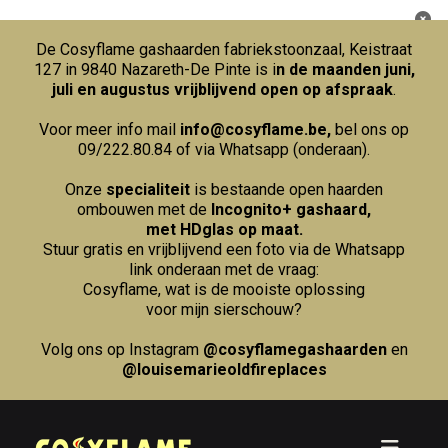
De Cosyflame gashaarden fabriekstoonzaal, Keistraat
127 in 9840 Nazareth-De Pinte is i
n de maanden juni,
juli en augustus vrijblijvend open op afspraak
.
Voor meer info mail
info@cosyflame.be
,
bel ons op
09/222.80.84
of via Whatsapp (onderaan).
Onze
specialiteit
is bestaande open haarden
ombouwen met de
Incognito+ gashaard,
met HDglas op maat.
Stuur gratis en vrijblijvend een foto via de Whatsapp
link onderaan met de vraag:
Cosyflame, wat is de mooiste oplossing
voor mijn sierschouw?
Volg ons op Instagram
@cosyflamegashaarden
en
@louisemarieoldfireplaces