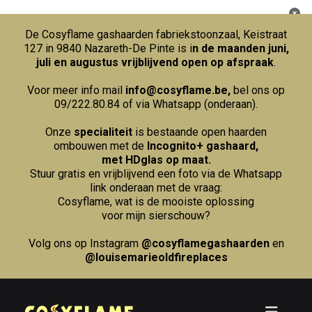
De Cosyflame gashaarden fabriekstoonzaal, Keistraat
127 in 9840 Nazareth-De Pinte is i
n de maanden juni,
juli en augustus vrijblijvend open op afspraak
.
Voor meer info mail
info@cosyflame.be
,
bel ons op
09/222.80.84
of via Whatsapp (onderaan).
Onze
specialiteit
is bestaande open haarden
ombouwen met de
Incognito+ gashaard,
met HDglas op maat.
Stuur gratis en vrijblijvend een foto via de Whatsapp
link onderaan met de vraag:
Cosyflame, wat is de mooiste oplossing
voor mijn sierschouw?
Volg ons op Instagram
@cosyflamegashaarden
en
@louisemarieoldfireplaces