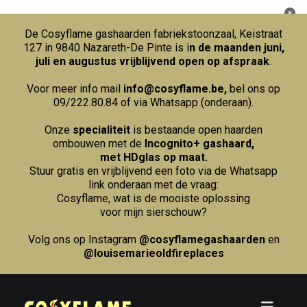
De Cosyflame gashaarden fabriekstoonzaal, Keistraat
127 in 9840 Nazareth-De Pinte is i
n de maanden juni,
juli en augustus vrijblijvend open op afspraak
.
Voor meer info mail
info@cosyflame.be
,
bel ons op
09/222.80.84
of via Whatsapp (onderaan).
Onze
specialiteit
is bestaande open haarden
ombouwen met de
Incognito+ gashaard,
met HDglas op maat.
Stuur gratis en vrijblijvend een foto via de Whatsapp
link onderaan met de vraag:
Cosyflame, wat is de mooiste oplossing
voor mijn sierschouw?
Volg ons op Instagram
@cosyflamegashaarden
en
@louisemarieoldfireplaces