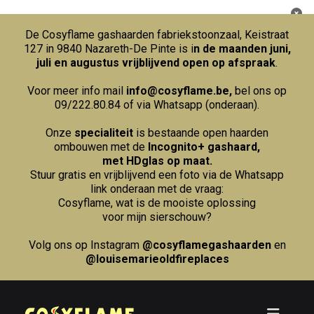
De Cosyflame gashaarden fabriekstoonzaal, Keistraat
127 in 9840 Nazareth-De Pinte is i
n de maanden juni,
juli en augustus vrijblijvend open op afspraak
.
Voor meer info mail
info@cosyflame.be
,
bel ons op
09/222.80.84
of via Whatsapp (onderaan).
Onze
specialiteit
is bestaande open haarden
ombouwen met de
Incognito+ gashaard,
met HDglas op maat.
Stuur gratis en vrijblijvend een foto via de Whatsapp
link onderaan met de vraag:
Cosyflame, wat is de mooiste oplossing
voor mijn sierschouw?
Volg ons op Instagram
@cosyflamegashaarden
en
@louisemarieoldfireplaces