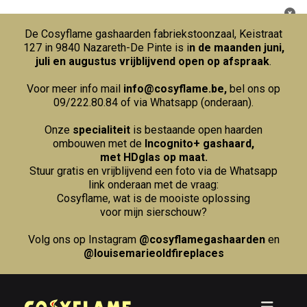
De Cosyflame gashaarden fabriekstoonzaal, Keistraat
127 in 9840 Nazareth-De Pinte is i
n de maanden juni,
juli en augustus vrijblijvend open op afspraak
.
Voor meer info mail
info@cosyflame.be
,
bel ons op
09/222.80.84
of via Whatsapp (onderaan).
Onze
specialiteit
is bestaande open haarden
ombouwen met de
Incognito+ gashaard,
met HDglas op maat.
Stuur gratis en vrijblijvend een foto via de Whatsapp
link onderaan met de vraag:
Cosyflame, wat is de mooiste oplossing
voor mijn sierschouw?
Volg ons op Instagram
@cosyflamegashaarden
en
@louisemarieoldfireplaces