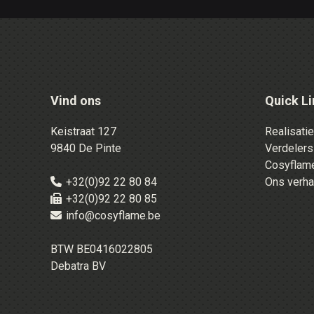
Vind ons
Quick Li
Keistraat 127
Realisati
9840 De Pinte
Verdelers
Cosyflame
+32(0)92 22 80 84
Ons verha
+32(0)92 22 80 85
info@cosyflame.be
BTW BE0416022805
Debatra BV