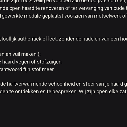
ame zijn 100% veilig en voldoen aan de hoogste normen,
nde open haard te renoveren of ter vervanging van oude h
fgewerkte module geplaatst voorzien van metselwerk of
oflijk authentiek effect, zonder de nadelen van een ho
n en vuil maken );
 haard vegen of stofzuigen;
rantwoord fijn stof meer.
 de hartverwarmende schoonheid en sfeer van je haard ge
n te ontdekken en te bespreken. Wij zijn open elke zater