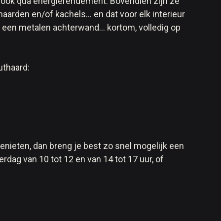
 ook qua energierendement. Bovendien zijn ze
aarden en/of kachels… en dat voor elk interieur
 een metalen achterwand… kortom, volledig op
uthaard:
nieten, dan breng je best zo snel mogelijk een
dag van 10 tot 12 en van 14 tot 17 uur, of