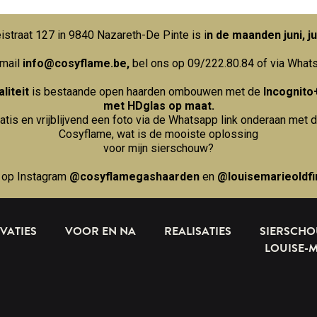
straat 127 in 9840 Nazareth-De Pinte is i
n de maanden juni, ju
 mail
info@cosyflame.be
,
bel ons op 09/222.80.84
of via What
liteit
is bestaande open haarden ombouwen met de
Incognito
met HDglas op maat.
ratis en vrijblijvend een foto via de Whatsapp link onderaan met d
Cosyflame, wat is de mooiste oplossing
voor mijn sierschouw?
 op Instagram
@cosyflamegashaarden
en
@louisemarieoldfi
VATIES
VOOR EN NA
REALISATIES
SIERSCH
LOUISE-