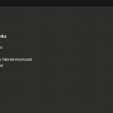
nks
es
 fabriekstoonzaal
al