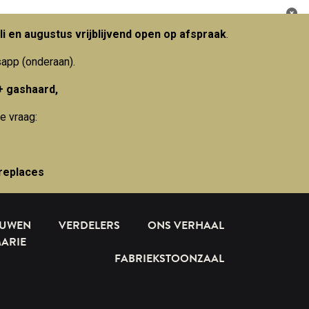
li en augustus vrijblijvend open op afspraak
.
sapp (onderaan).
+ gashaard,
e vraag:
replaces
OUWEN
VERDELERS
ONS VERHAAL
MARIE
FABRIEKSTOONZAAL