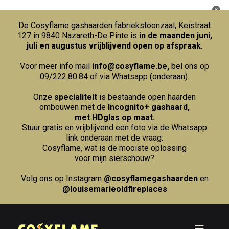
De Cosyflame gashaarden fabriekstoonzaal, Keistraat
127 in 9840 Nazareth-De Pinte is i
n de maanden juni,
juli en augustus vrijblijvend open op afspraak
.
Voor meer info mail
info@cosyflame.be
,
bel ons op
09/222.80.84
of via Whatsapp (onderaan).
Onze
specialiteit
is bestaande open haarden
ombouwen met de
Incognito+ gashaard,
met HDglas op maat.
Stuur gratis en vrijblijvend een foto via de Whatsapp
link onderaan met de vraag:
Cosyflame, wat is de mooiste oplossing
voor mijn sierschouw?
Volg ons op Instagram
@cosyflamegashaarden
en
@louisemarieoldfireplaces