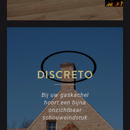
DISCRETO
Bij uw gaskachel
hoort een bijna
onzichtbaar
schouweindstuk