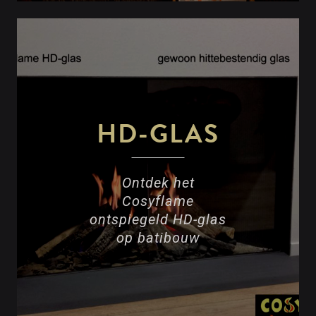
HD-GLAS
Ontdek het
Cosyflame
ontspiegeld HD-glas
op batibouw