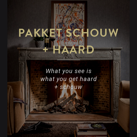
PAKKET SCHOUW
+ HAARD
What you see is
what you get haard
+ schouw