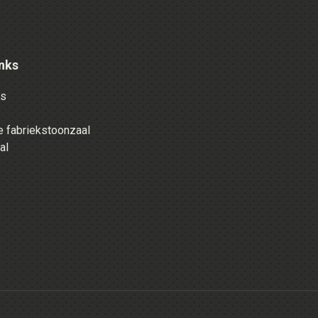
nks
es
 fabriekstoonzaal
al