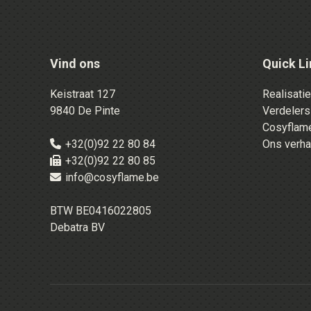
Vind ons
Quick Li
Keistraat 127
Realisati
9840 De Pinte
Verdelers
Cosyflame
+32(0)92 22 80 84
Ons verha
+32(0)92 22 80 85
info@cosyflame.be
BTW BE0416022805
Debatra BV