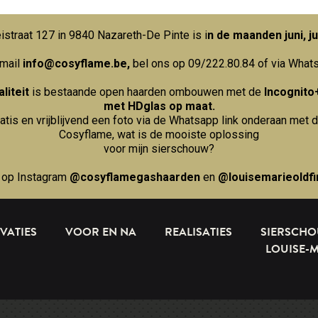
straat 127 in 9840 Nazareth-De Pinte is i
n de maanden juni, ju
 mail
info@cosyflame.be
,
bel ons op 09/222.80.84
of via What
liteit
is bestaande open haarden ombouwen met de
Incognito
met HDglas op maat.
ratis en vrijblijvend een foto via de Whatsapp link onderaan met d
Cosyflame, wat is de mooiste oplossing
voor mijn sierschouw?
 op Instagram
@cosyflamegashaarden
en
@louisemarieoldfi
VATIES
VOOR EN NA
REALISATIES
SIERSCH
LOUISE-