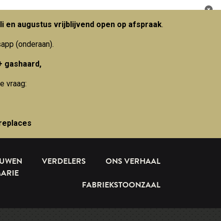
li en augustus vrijblijvend open op afspraak
.
sapp (onderaan).
+ gashaard,
e vraag:
replaces
OUWEN
VERDELERS
ONS VERHAAL
MARIE
FABRIEKSTOONZAAL