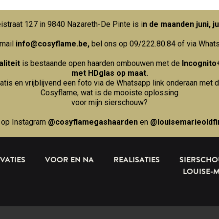
straat 127 in 9840 Nazareth-De Pinte is i
n de maanden juni, ju
 mail
info@cosyflame.be
,
bel ons op 09/222.80.84
of via What
liteit
is bestaande open haarden ombouwen met de
Incognito
met HDglas op maat.
ratis en vrijblijvend een foto via de Whatsapp link onderaan met d
Cosyflame, wat is de mooiste oplossing
voor mijn sierschouw?
 op Instagram
@cosyflamegashaarden
en
@louisemarieoldfi
VATIES
VOOR EN NA
REALISATIES
SIERSCH
LOUISE-