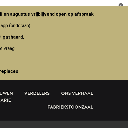
li en augustus vrijblijvend open op afspraak
.
sapp (onderaan).
+ gashaard,
e vraag:
replaces
OUWEN
VERDELERS
ONS VERHAAL
MARIE
FABRIEKSTOONZAAL