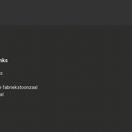
nks
es
 fabriekstoonzaal
al