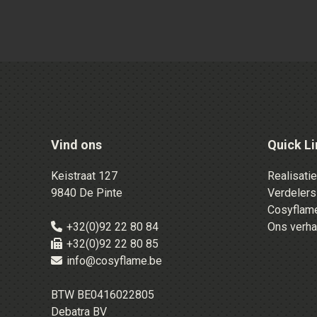
Vind ons
Quick Li
Keistraat 127
Realisati
9840 De Pinte
Verdelers
Cosyflame
+32(0)92 22 80 84
Ons verha
+32(0)92 22 80 85
info@cosyflame.be
BTW BE0416022805
Debatra BV