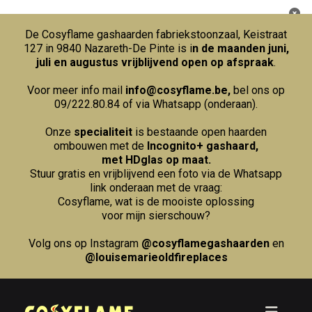
De Cosyflame gashaarden fabriekstoonzaal, Keistraat
127 in 9840 Nazareth-De Pinte is i
n de maanden juni,
juli en augustus vrijblijvend open op afspraak
.
Voor meer info mail
info@cosyflame.be
,
bel ons op
09/222.80.84
of via Whatsapp (onderaan).
Onze
specialiteit
is bestaande open haarden
ombouwen met de
Incognito+ gashaard,
met HDglas op maat.
Stuur gratis en vrijblijvend een foto via de Whatsapp
link onderaan met de vraag:
Cosyflame, wat is de mooiste oplossing
voor mijn sierschouw?
Volg ons op Instagram
@cosyflamegashaarden
en
@louisemarieoldfireplaces