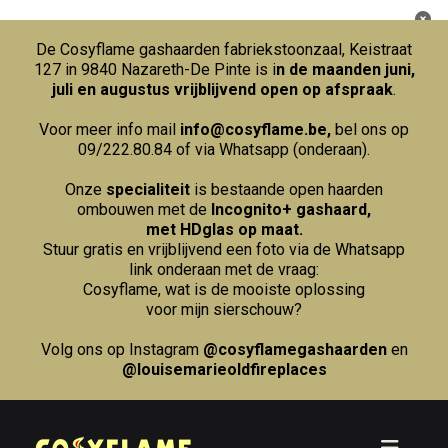
De Cosyflame gashaarden fabriekstoonzaal, Keistraat
127 in 9840 Nazareth-De Pinte is i
n de maanden juni,
juli en augustus vrijblijvend open op afspraak
.
Voor meer info mail
info@cosyflame.be
,
bel ons op
09/222.80.84
of via Whatsapp (onderaan).
Onze
specialiteit
is bestaande open haarden
ombouwen met de
Incognito+ gashaard,
met HDglas op maat.
Stuur gratis en vrijblijvend een foto via de Whatsapp
link onderaan met de vraag:
Cosyflame, wat is de mooiste oplossing
voor mijn sierschouw?
Volg ons op Instagram
@cosyflamegashaarden
en
@louisemarieoldfireplaces