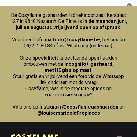
De Cosyflame gashaarden fabriekstoonzaal, Keistraat
127 in 9840 Nazareth-De Pinte is i
n de maanden juni,
juli en augustus vrijblijvend open op afspraak
.
Voor meer info mail
info@cosyflame.be
,
bel ons op
09/222.80.84
of via Whatsapp (onderaan).
Onze
specialiteit
is bestaande open haarden
ombouwen met de
Incognito+ gashaard,
met HDglas op maat.
Stuur gratis en vrijblijvend een foto via de Whatsapp
link onderaan met de vraag:
Cosyflame, wat is de mooiste oplossing
voor mijn sierschouw?
Volg ons op Instagram
@cosyflamegashaarden
en
@louisemarieoldfireplaces