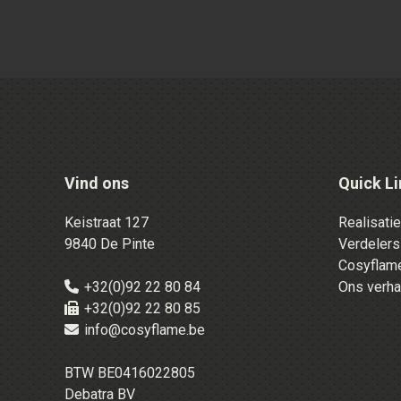
Vind ons
Quick Li
Keistraat 127
Realisati
9840 De Pinte
Verdelers
Cosyflame
+32(0)92 22 80 84
Ons verha
+32(0)92 22 80 85
info@cosyflame.be
BTW BE0416022805
Debatra BV