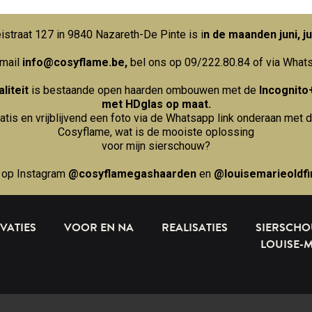
straat 127 in 9840 Nazareth-De Pinte is i
n de maanden juni, ju
 mail
info@cosyflame.be
,
bel ons op 09/222.80.84
of via What
liteit
is bestaande open haarden ombouwen met de
Incognito
met HDglas op maat.
ratis en vrijblijvend een foto via de Whatsapp link onderaan met d
Cosyflame, wat is de mooiste oplossing
voor mijn sierschouw?
 op Instagram
@cosyflamegashaarden
en
@louisemarieoldfi
VATIES
VOOR EN NA
REALISATIES
SIERSCH
LOUISE-