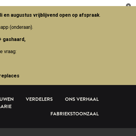
li en augustus vrijblijvend open op afspraak
.
sapp (onderaan).
+ gashaard,
e vraag:
replaces
OUWEN
VERDELERS
ONS VERHAAL
MARIE
FABRIEKSTOONZAAL