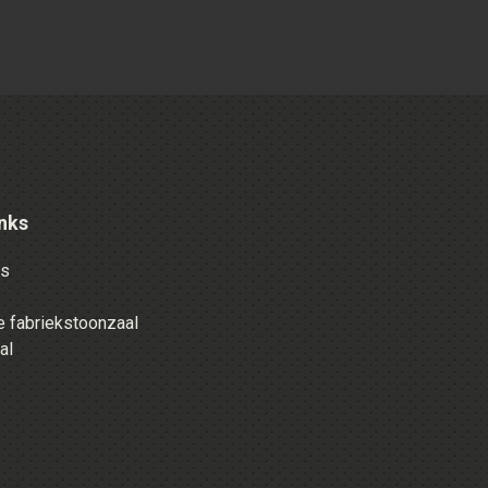
nks
es
 fabriekstoonzaal
al