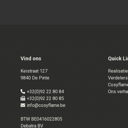
Vind ons
Quick Li
Keistraat 127
Realisati
9840 De Pinte
Verdelers
Cosyflame
+32(0)92 22 80 84
Ons verha
+32(0)92 22 80 85
info@cosyflame.be
BTW BE0416022805
Debatra BV