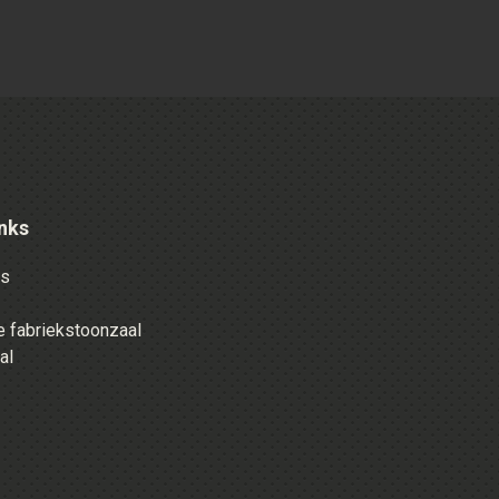
nks
es
 fabriekstoonzaal
al