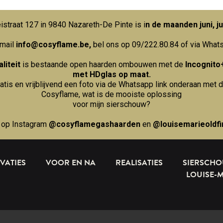
straat 127 in 9840 Nazareth-De Pinte is i
n de maanden juni, ju
 mail
info@cosyflame.be
,
bel ons op 09/222.80.84
of via What
liteit
is bestaande open haarden ombouwen met de
Incognito
met HDglas op maat.
ratis en vrijblijvend een foto via de Whatsapp link onderaan met d
Cosyflame, wat is de mooiste oplossing
voor mijn sierschouw?
 op Instagram
@cosyflamegashaarden
en
@louisemarieoldfi
VATIES
VOOR EN NA
REALISATIES
SIERSCH
LOUISE-