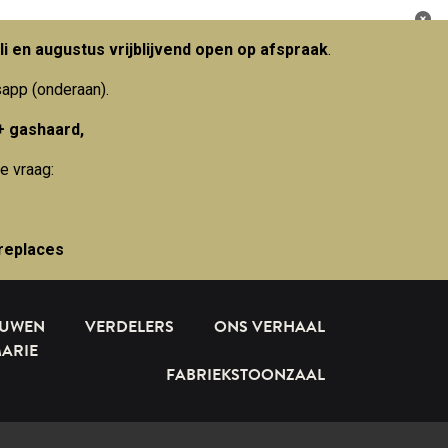
li en augustus vrijblijvend open op afspraak
.
sapp (onderaan).
+ gashaard,
e vraag:
replaces
OUWEN
VERDELERS
ONS VERHAAL
MARIE
FABRIEKSTOONZAAL