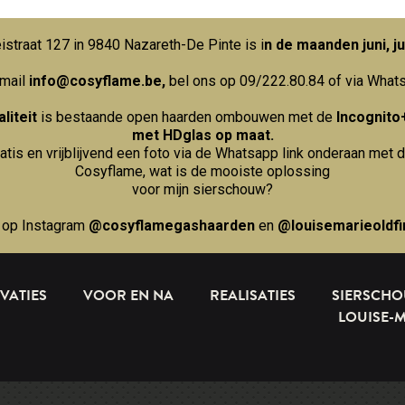
straat 127 in 9840 Nazareth-De Pinte is i
n de maanden juni, ju
 mail
info@cosyflame.be
,
bel ons op 09/222.80.84
of via What
liteit
is bestaande open haarden ombouwen met de
Incognito
met HDglas op maat.
ratis en vrijblijvend een foto via de Whatsapp link onderaan met d
Cosyflame, wat is de mooiste oplossing
voor mijn sierschouw?
 op Instagram
@cosyflamegashaarden
en
@louisemarieoldfi
VATIES
VOOR EN NA
REALISATIES
SIERSCH
LOUISE-