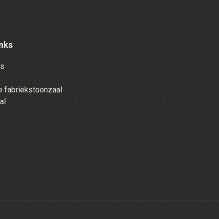
nks
es
 fabriekstoonzaal
al