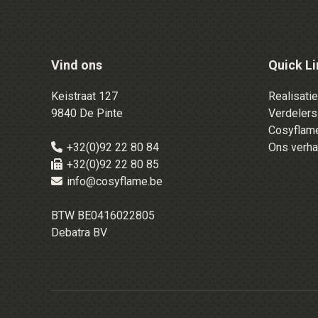
Vind ons
Quick Li
Keistraat 127
Realisati
9840 De Pinte
Verdelers
Cosyflame
+32(0)92 22 80 84
Ons verha
+32(0)92 22 80 85
info@cosyflame.be
BTW BE0416022805
Debatra BV