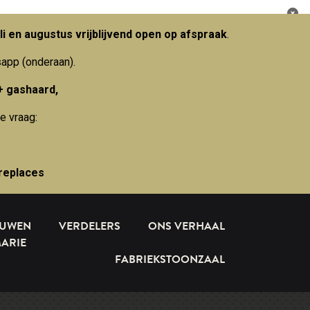
li en augustus vrijblijvend open op afspraak
.
sapp (onderaan).
+ gashaard,
e vraag:
replaces
OUWEN
VERDELERS
ONS VERHAAL
MARIE
FABRIEKSTOONZAAL