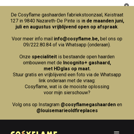
De Cosyflame gashaarden fabriekstoonzaal, Keistraat
127 in 9840 Nazareth-De Pinte is i
n de maanden juni,
juli en augustus vrijblijvend open op afspraak
.
Voor meer info mail
info@cosyflame.be
,
bel ons op
09/222.80.84
of via Whatsapp (onderaan).
Onze
specialiteit
is bestaande open haarden
ombouwen met de
Incognito+ gashaard,
met HDglas op maat.
Stuur gratis en vrijblijvend een foto via de Whatsapp
link onderaan met de vraag:
Cosyflame, wat is de mooiste oplossing
voor mijn sierschouw?
Volg ons op Instagram
@cosyflamegashaarden
en
@louisemarieoldfireplaces