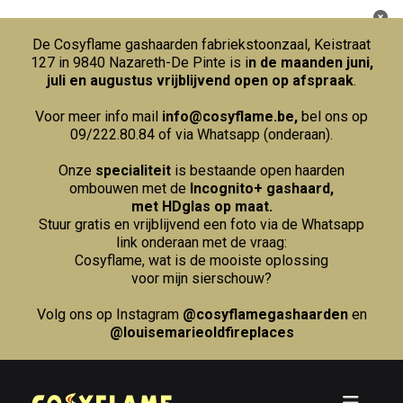
De Cosyflame gashaarden fabriekstoonzaal, Keistraat
127 in 9840 Nazareth-De Pinte is i
n de maanden juni,
juli en augustus vrijblijvend open op afspraak
.
Voor meer info mail
info@cosyflame.be
,
bel ons op
09/222.80.84
of via Whatsapp (onderaan).
Onze
specialiteit
is bestaande open haarden
ombouwen met de
Incognito+ gashaard,
met HDglas op maat.
Stuur gratis en vrijblijvend een foto via de Whatsapp
link onderaan met de vraag:
Cosyflame, wat is de mooiste oplossing
voor mijn sierschouw?
Volg ons op Instagram
@cosyflamegashaarden
en
@louisemarieoldfireplaces