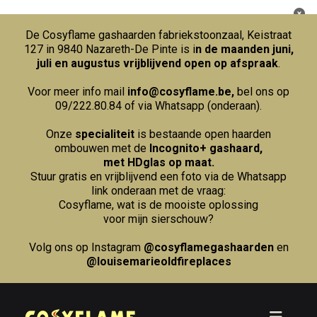
De Cosyflame gashaarden fabriekstoonzaal, Keistraat
127 in 9840 Nazareth-De Pinte is i
n de maanden juni,
juli en augustus vrijblijvend open op afspraak
.
Voor meer info mail
info@cosyflame.be
,
bel ons op
09/222.80.84
of via Whatsapp (onderaan).
Onze
specialiteit
is bestaande open haarden
ombouwen met de
Incognito+ gashaard,
met HDglas op maat.
Stuur gratis en vrijblijvend een foto via de Whatsapp
link onderaan met de vraag:
Cosyflame, wat is de mooiste oplossing
voor mijn sierschouw?
Volg ons op Instagram
@cosyflamegashaarden
en
@louisemarieoldfireplaces