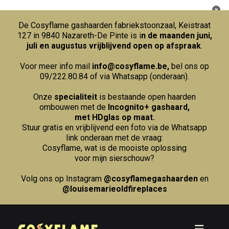
De Cosyflame gashaarden fabriekstoonzaal, Keistraat
127 in 9840 Nazareth-De Pinte is i
n de maanden juni,
juli en augustus vrijblijvend open op afspraak
.
Voor meer info mail
info@cosyflame.be
,
bel ons op
09/222.80.84
of via Whatsapp (onderaan).
Onze
specialiteit
is bestaande open haarden
ombouwen met de
Incognito+ gashaard,
met HDglas op maat.
Stuur gratis en vrijblijvend een foto via de Whatsapp
link onderaan met de vraag:
Cosyflame, wat is de mooiste oplossing
voor mijn sierschouw?
Volg ons op Instagram
@cosyflamegashaarden
en
@louisemarieoldfireplaces