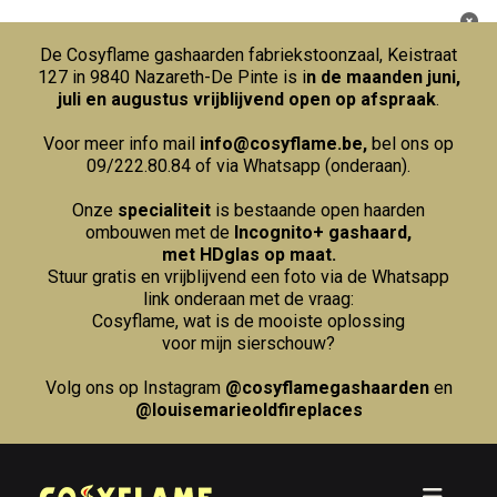
De Cosyflame gashaarden fabriekstoonzaal, Keistraat
127 in 9840 Nazareth-De Pinte is i
n de maanden juni,
juli en augustus vrijblijvend open op afspraak
.
Voor meer info mail
info@cosyflame.be
,
bel ons op
09/222.80.84
of via Whatsapp (onderaan).
Onze
specialiteit
is bestaande open haarden
ombouwen met de
Incognito+ gashaard,
met HDglas op maat.
Stuur gratis en vrijblijvend een foto via de Whatsapp
link onderaan met de vraag:
Cosyflame, wat is de mooiste oplossing
voor mijn sierschouw?
Volg ons op Instagram
@cosyflamegashaarden
en
@louisemarieoldfireplaces