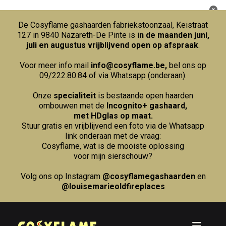
De Cosyflame gashaarden fabriekstoonzaal, Keistraat
127 in 9840 Nazareth-De Pinte is i
n de maanden juni,
juli en augustus vrijblijvend open op afspraak
.
Voor meer info mail
info@cosyflame.be
,
bel ons op
09/222.80.84
of via Whatsapp (onderaan).
Onze
specialiteit
is bestaande open haarden
ombouwen met de
Incognito+ gashaard,
met HDglas op maat.
Stuur gratis en vrijblijvend een foto via de Whatsapp
link onderaan met de vraag:
Cosyflame, wat is de mooiste oplossing
voor mijn sierschouw?
Volg ons op Instagram
@cosyflamegashaarden
en
@louisemarieoldfireplaces