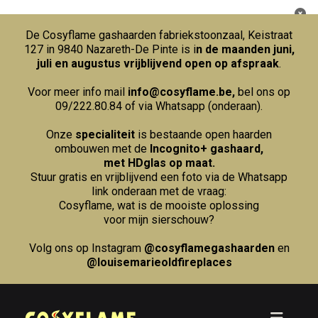
De Cosyflame gashaarden fabriekstoonzaal, Keistraat
127 in 9840 Nazareth-De Pinte is i
n de maanden juni,
juli en augustus vrijblijvend open op afspraak
.
Voor meer info mail
info@cosyflame.be
,
bel ons op
09/222.80.84
of via Whatsapp (onderaan).
Onze
specialiteit
is bestaande open haarden
ombouwen met de
Incognito+ gashaard,
met HDglas op maat.
Stuur gratis en vrijblijvend een foto via de Whatsapp
link onderaan met de vraag:
Cosyflame, wat is de mooiste oplossing
voor mijn sierschouw?
Volg ons op Instagram
@cosyflamegashaarden
en
@louisemarieoldfireplaces