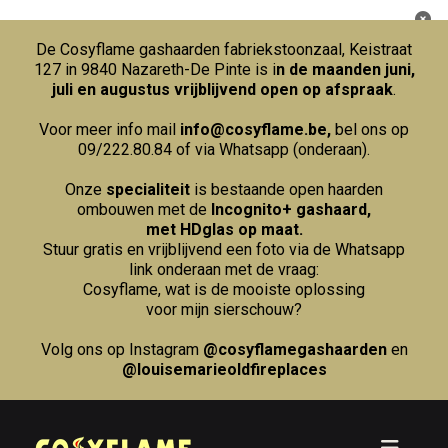
De Cosyflame gashaarden fabriekstoonzaal, Keistraat
127 in 9840 Nazareth-De Pinte is i
n de maanden juni,
juli en augustus vrijblijvend open op afspraak
.
Voor meer info mail
info@cosyflame.be
,
bel ons op
09/222.80.84
of via Whatsapp (onderaan).
Onze
specialiteit
is bestaande open haarden
ombouwen met de
Incognito+ gashaard,
met HDglas op maat.
Stuur gratis en vrijblijvend een foto via de Whatsapp
link onderaan met de vraag:
Cosyflame, wat is de mooiste oplossing
voor mijn sierschouw?
Volg ons op Instagram
@cosyflamegashaarden
en
@louisemarieoldfireplaces