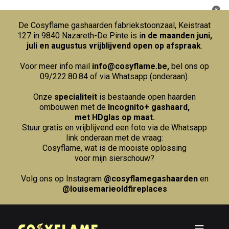
De Cosyflame gashaarden fabriekstoonzaal, Keistraat
127 in 9840 Nazareth-De Pinte is i
n de maanden juni,
juli en augustus vrijblijvend open op afspraak
.
Voor meer info mail
info@cosyflame.be
,
bel ons op
09/222.80.84
of via Whatsapp (onderaan).
Onze
specialiteit
is bestaande open haarden
ombouwen met de
Incognito+ gashaard,
met HDglas op maat.
Stuur gratis en vrijblijvend een foto via de Whatsapp
link onderaan met de vraag:
Cosyflame, wat is de mooiste oplossing
voor mijn sierschouw?
Volg ons op Instagram
@cosyflamegashaarden
en
@louisemarieoldfireplaces