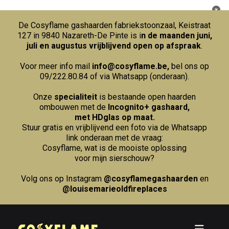
De Cosyflame gashaarden fabriekstoonzaal, Keistraat
127 in 9840 Nazareth-De Pinte is i
n de maanden juni,
juli en augustus vrijblijvend open op afspraak
.
Voor meer info mail
info@cosyflame.be
,
bel ons op
09/222.80.84
of via Whatsapp (onderaan).
Onze
specialiteit
is bestaande open haarden
ombouwen met de
Incognito+ gashaard,
met HDglas op maat.
Stuur gratis en vrijblijvend een foto via de Whatsapp
link onderaan met de vraag:
Cosyflame, wat is de mooiste oplossing
voor mijn sierschouw?
Volg ons op Instagram
@cosyflamegashaarden
en
@louisemarieoldfireplaces