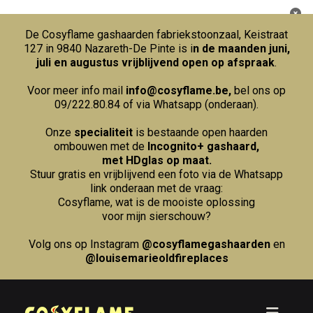
De Cosyflame gashaarden fabriekstoonzaal, Keistraat
127 in 9840 Nazareth-De Pinte is i
n de maanden juni,
juli en augustus vrijblijvend open op afspraak
.
Voor meer info mail
info@cosyflame.be
,
bel ons op
09/222.80.84
of via Whatsapp (onderaan).
Onze
specialiteit
is bestaande open haarden
ombouwen met de
Incognito+ gashaard,
met HDglas op maat.
Stuur gratis en vrijblijvend een foto via de Whatsapp
link onderaan met de vraag:
Cosyflame, wat is de mooiste oplossing
voor mijn sierschouw?
Volg ons op Instagram
@cosyflamegashaarden
en
@louisemarieoldfireplaces