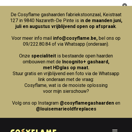
De Cosyflame gashaarden fabriekstoonzaal, Keistraat
127 in 9840 Nazareth-De Pinte is i
n de maanden juni,
juli en augustus vrijblijvend open op afspraak
.
Voor meer info mail
info@cosyflame.be
,
bel ons op
09/222.80.84
of via Whatsapp (onderaan).
Onze
specialiteit
is bestaande open haarden
ombouwen met de
Incognito+ gashaard,
met HDglas op maat.
Stuur gratis en vrijblijvend een foto via de Whatsapp
link onderaan met de vraag:
Cosyflame, wat is de mooiste oplossing
voor mijn sierschouw?
Volg ons op Instagram
@cosyflamegashaarden
en
@louisemarieoldfireplaces