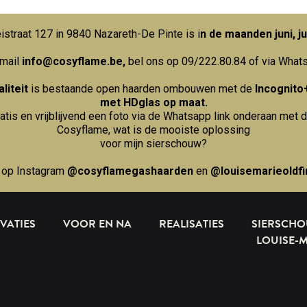
straat 127 in 9840 Nazareth-De Pinte is i
n de maanden juni, ju
 mail
info@cosyflame.be
,
bel ons op 09/222.80.84
of via What
liteit
is bestaande open haarden ombouwen met de
Incognito
met HDglas op maat.
ratis en vrijblijvend een foto via de Whatsapp link onderaan met d
Cosyflame, wat is de mooiste oplossing
voor mijn sierschouw?
 op Instagram
@cosyflamegashaarden
en
@louisemarieoldfi
VATIES
VOOR EN NA
REALISATIES
SIERSCH
LOUISE-