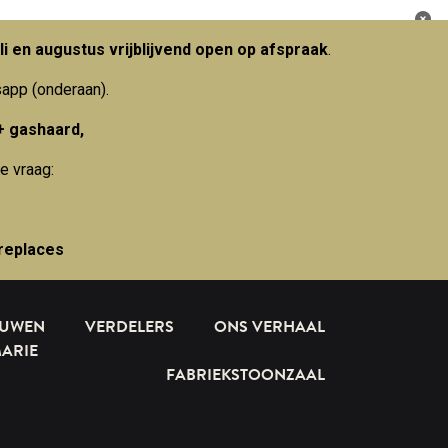
li en augustus vrijblijvend open op afspraak
.
sapp (onderaan).
+ gashaard,
e vraag:
replaces
OUWEN
VERDELERS
ONS VERHAAL
MARIE
FABRIEKSTOONZAAL