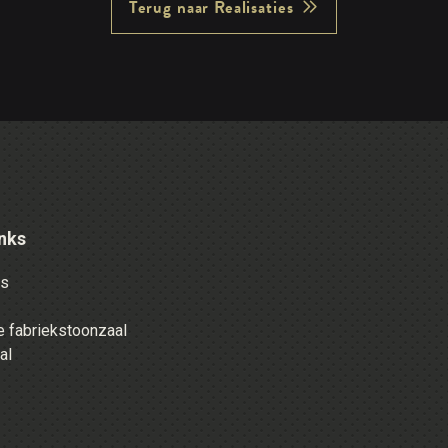
Terug naar Realisaties
nks
es
 fabriekstoonzaal
al