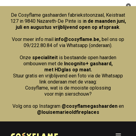
De Cosyflame gashaarden fabriekstoonzaal, Keistraat
127 in 9840 Nazareth-De Pinte is i
n de maanden juni,
juli en augustus vrijblijvend open op afspraak
.
Voor meer info mail
info@cosyflame.be
,
bel ons op
09/222.80.84
of via Whatsapp (onderaan).
Onze
specialiteit
is bestaande open haarden
ombouwen met de
Incognito+ gashaard,
met HDglas op maat.
Stuur gratis en vrijblijvend een foto via de Whatsapp
link onderaan met de vraag:
Cosyflame, wat is de mooiste oplossing
voor mijn sierschouw?
Volg ons op Instagram
@cosyflamegashaarden
en
@louisemarieoldfireplaces