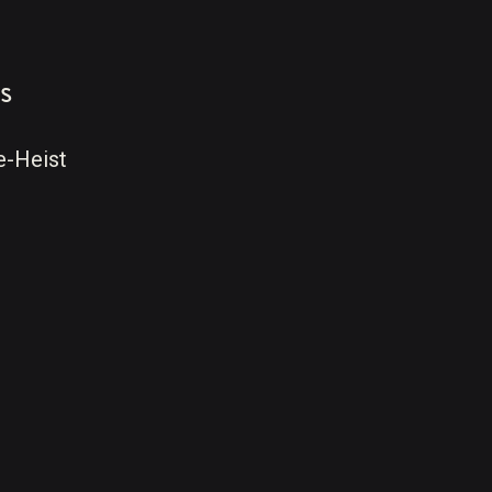
s
e-Heist