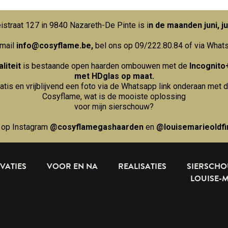
straat 127 in 9840 Nazareth-De Pinte is i
n de maanden juni, ju
 mail
info@cosyflame.be
,
bel ons op 09/222.80.84
of via What
liteit
is bestaande open haarden ombouwen met de
Incognito
met HDglas op maat.
ratis en vrijblijvend een foto via de Whatsapp link onderaan met d
Cosyflame, wat is de mooiste oplossing
voor mijn sierschouw?
 op Instagram
@cosyflamegashaarden
en
@louisemarieoldfi
VATIES
VOOR EN NA
REALISATIES
SIERSCH
LOUISE-