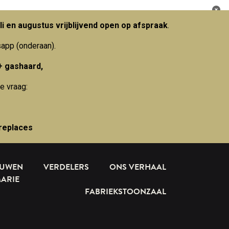
li en augustus vrijblijvend open op afspraak
.
sapp (onderaan).
+ gashaard,
e vraag:
replaces
OUWEN
VERDELERS
ONS VERHAAL
MARIE
FABRIEKSTOONZAAL