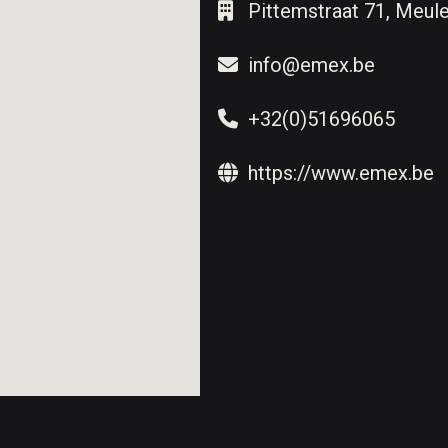
Pittemstraat 71, Meul
info@emex.be
+32(0)51696065
https://www.emex.be