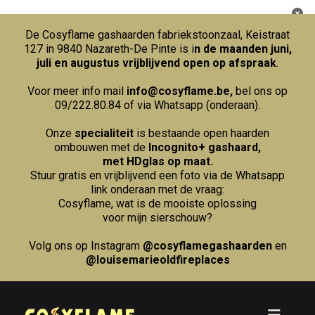
De Cosyflame gashaarden fabriekstoonzaal, Keistraat
127 in 9840 Nazareth-De Pinte is i
n de maanden juni,
juli en augustus vrijblijvend open op afspraak
.
Voor meer info mail
info@cosyflame.be
,
bel ons op
09/222.80.84
of via Whatsapp (onderaan).
Onze
specialiteit
is bestaande open haarden
ombouwen met de
Incognito+ gashaard,
met HDglas op maat.
Stuur gratis en vrijblijvend een foto via de Whatsapp
link onderaan met de vraag:
Cosyflame, wat is de mooiste oplossing
voor mijn sierschouw?
Volg ons op Instagram
@cosyflamegashaarden
en
@louisemarieoldfireplaces